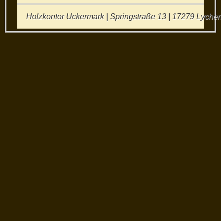
Holzkontor Uckermark | Springstraße 13 | 17279 Lychen 